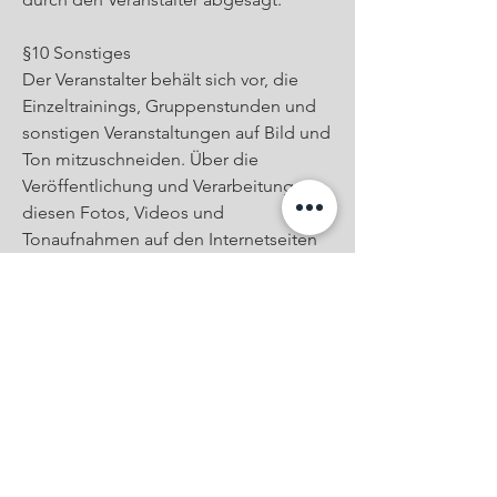
§10 Sonstiges
Der Veranstalter behält sich vor, die
Einzeltrainings, Gruppenstunden und
sonstigen Veranstaltungen auf Bild und
Ton mitzuschneiden. Über die
Veröffentlichung und Verarbeitung von
diesen Fotos, Videos und
Tonaufnahmen auf den Internetseiten
des Veranstalters, sowie auf
Werbemitteln und in Präsentationen ist
der Kunde in kenntnis zu setzen, es
bedarf der vorherigen Zustimmung.
§ 11 Unwirksamkeit einzelner Klauseln
Sollten einzelne Klauseln im Vertrag
rechtsunwirksam sein, so bleiben die
restlichen Bestandteile der