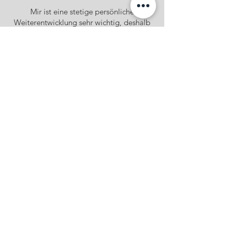
Mir ist eine stetige persönliche
Weiterentwicklung sehr wichtig, deshalb
nehme ich regelmäßig an Seminaren teil
und tausche mich gerne mit meinen
Kollegen und Kolleginnen aus, um von
ihren Erfahrungen zu lernen. Ich habe den
Anspruch, immer neue Perspektiven
einzunehmen und mein Fachwissen zu
erweitern, um dir und deinem Hund die
bestmögliche Betreuung bieten zu
können.