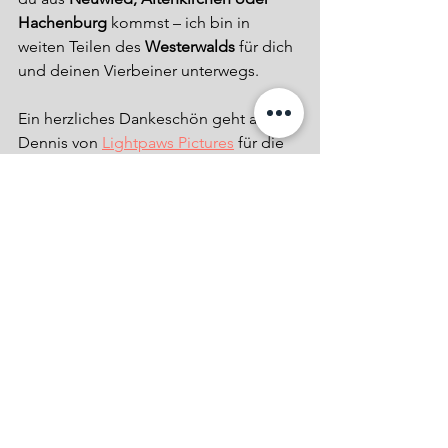
Hachenburg
 kommst – ich bin in 
weiten Teilen des 
Westerwalds
 für dich 
und deinen Vierbeiner unterwegs.
Ein herzliches Dankeschön geht an 
Dennis von 
Lightpaws Pictures
 für die 
visuelle Begleitung dieses Artikels und 
an die 
Mensch-mit-Hund-Schule
 – die 
Fotos sind in ihrer Welpengruppe 
entstanden. Danke für die 
vertrauensvolle und enge 
Zusammenarbeit!
Nächsten Monat im Blog: 
Stubenreinheit – So wird dein Welpe 
schnell und entspannt trocken!
Welpeneinzug
Welpe
Grundaustattung